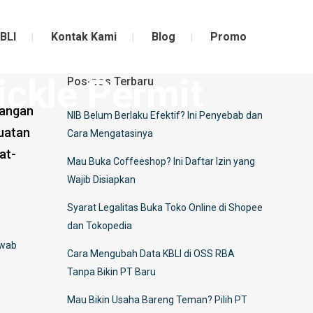
BLI
Kontak Kami
Blog
Promo
ickle Permit
Pos-pos Terbaru
jangan
NIB Belum Berlaku Efektif? Ini Penyebab dan
uatan
Cara Mengatasinya
at-
Mau Buka Coffeeshop? Ini Daftar Izin yang
Wajib Disiapkan
Syarat Legalitas Buka Toko Online di Shopee
dan Tokopedia
awab
Cara Mengubah Data KBLI di OSS RBA
p
Tanpa Bikin PT Baru
Mau Bikin Usaha Bareng Teman? Pilih PT