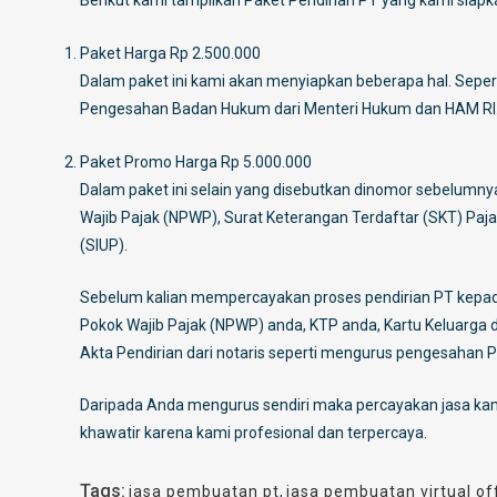
Berikut kami tampilkan Paket Pendirian PT yang kami siapk
Paket Harga Rp 2.500.000
Dalam paket ini kami akan menyiapkan beberapa hal. Seper
Pengesahan Badan Hukum dari Menteri Hukum dan HAM RI
Paket Promo Harga Rp 5.000.000
Dalam paket ini selain yang disebutkan dinomor sebelumn
Wajib Pajak (NPWP), Surat Keterangan Terdaftar (SKT) Pajak
(SIUP).
Sebelum kalian mempercayakan proses pendirian PT kepada 
Pokok Wajib Pajak (NPWP) anda, KTP anda, Kartu Keluarga d
Akta Pendirian dari notaris seperti mengurus pengesahan P
Daripada Anda mengurus sendiri maka percayakan jasa ka
khawatir karena kami profesional dan terpercaya.
Tags:
jasa pembuatan pt
,
jasa pembuatan virtual of