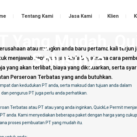
me
Tentang Kami
Jasa Kami
Klien
K
kle Permit Solusinya
T Yang Mudah, Qu
erusahaan atau mungkin anda baru pertama kali terjun 
Solusinya
 untuk menjawab kebingungan Anda bagaimana cara pemb
a yang akan terlibat, biaya yang dikeluarkan, serta syar
atan Perseroan Terbatas yang anda butuhkan.
empat dan kedudukan PT anda, serta maksud dan tujuan anda dalam
 dan pengurus PT juga perlu anda perhatikan.
an Terbatas atau PT atau yang anda inginkan, QuickLe Permit menj
T anda. Kami menyediakan beberapa paket dengan harga yang cuku
mana proses pembuatan PT yang mudah itu.