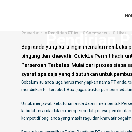
Ho
Pendirian PT Yang Mudah, Quic
Pendirian P
Posted at h
in
Pendirian PT
by
0 Comments
0
Likes
Bagi anda yang baru ingin memulai membuka p
bingung dan khawatir. QuickLe Permit hadir
Perseroan Terbatas. Mulai dari proses siapa saj
syarat apa saja yang dibutuhkan untuk pembu
Sebelum itu anda juga harus menyiapkan nama PT anda, t
mendirikan PT tersebut. Buat juga struktur pempermodalan
Untuk menjawab kebutuhan anda dalam membentuk Persero
kebutuhan anda dalam mempermudah proese pembuatan P
kompetitif bagi anda yang masih ragu dan khawatir bagai