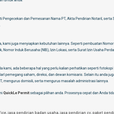
an untuk anda:
ti Pengecekan dan Pemesanan Nama PT, Akta Pendirian Notaril, serta 
.
ya, kami juga menyiapkan kebutuhan lainnya. Seperti pembuatan Nomo
, Nomor Induk Berusaha (NIB), Izin Lokasi, serta Surat Izin Usaha Per
kami, ada beberapa hal yang perlu kalian perhatikan seperti fotokop
arI pemegang saham, direksi, dan dewan komisaris. Selain itu anda jug
T, mengurus domisili, serta mengurus masalah administrasi lainnya.
mi
QuickLe Permit
sebagai pilihan anda. Prosesnya cepat dan Anda tida
fice
,
jasa pendirian badan usaha
,
jasa pendirian cv
,
paket pendi