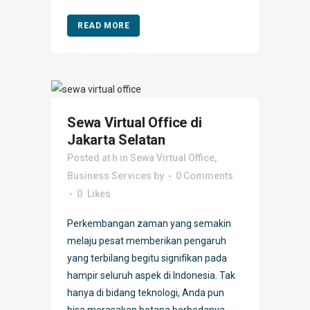
READ MORE
Sewa Virtual Office di
Jakarta Selatan
Posted at h
in
Sewa Virtual Office
,
Business Services
by
0 Comments
0
Likes
Perkembangan zaman yang semakin
melaju pesat memberikan pengaruh
yang terbilang begitu signifikan pada
hampir seluruh aspek di Indonesia. Tak
hanya di bidang teknologi, Anda pun
bisa merasakan betapa berbedanya