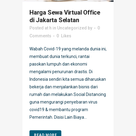
Harga Sewa Virtual Office
di Jakarta Selatan
Posted at h
in
Uncategorized
by
0
Comments
0
Likes
Wabah Covid-19 yang melanda dunia ini,
membuat dunia terkunci, rantai
pasokan lumpuh dan ekonomi
mengalami penurunan drastis. Di
Indonesia sendiri kita semua diharuskan
bekerja dan menjalankan bisnis dari
rumah dan melakukan Social Distancing
guna mengurangi penyebaran virus
covid19 & membantu program
Pemerintah. Disisi Lain Biaya...
READ MORE