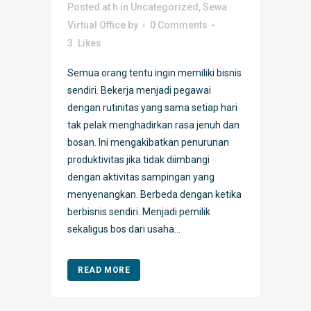
Posted at h
in
Uncategorized
,
Sewa
Virtual Office
by
0 Comments
3
Likes
Semua orang tentu ingin memiliki bisnis
sendiri. Bekerja menjadi pegawai
dengan rutinitas yang sama setiap hari
tak pelak menghadirkan rasa jenuh dan
bosan. Ini mengakibatkan penurunan
produktivitas jika tidak diimbangi
dengan aktivitas sampingan yang
menyenangkan. Berbeda dengan ketika
berbisnis sendiri. Menjadi pemilik
sekaligus bos dari usaha...
READ MORE