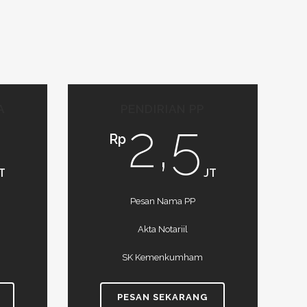
A
PENDIRIAN PP
2,5
Rp
T
JT
Pesan Nama PP
Akta Notariil
SK Kemenkumham
PESAN SEKARANG