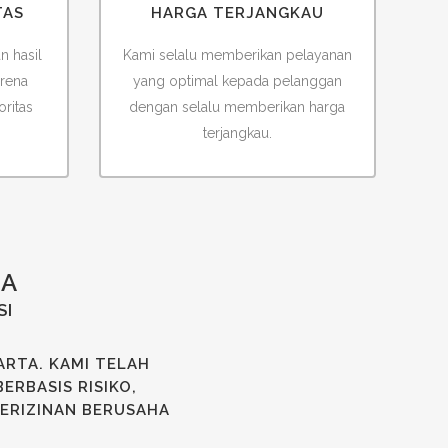
TAS
HARGA TERJANGKAU
n hasil
Kami selalu memberikan pelayanan
arena
yang optimal kepada pelanggan
oritas
dengan selalu memberikan harga
terjangkau.
HA
SI
ARTA
. KAMI TELAH
ERBASIS RISIKO,
PERIZINAN BERUSAHA