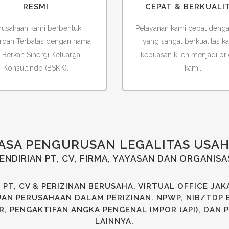
RESMI
CEPAT & BERKUALI
rusahaan kami berbentuk
Pelayanan kami cepat denga
roan Terbatas dengan nama
yang sangat berkualitas k
 Berkah Sinergi Keluarga
kepuasan klien menjadi pri
Konsultindo (BSKK).
kami.
ASA PENGURUSAN LEGALITAS USA
ENDIRIAN PT, CV, FIRMA, YAYASAN DAN ORGANISA
 PT
,
CV
& PERIZINAN BERUSAHA.
VIRTUAL OFFICE JAK
N PERUSAHAAN DALAM PERIZINAN. NPWP, NIB/TDP B
R, PENGAKTIFAN ANGKA PENGENAL IMPOR (API), DAN 
LAINNYA.