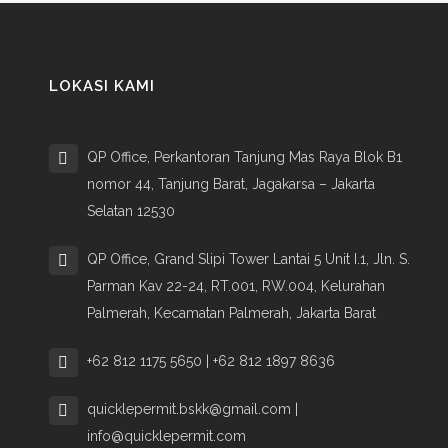
LOKASI KAMI
QP Office, Perkantoran Tanjung Mas Raya Blok B1
nomor 44, Tanjung Barat, Jagakarsa – Jakarta
Selatan 12530
QP Office, Grand Slipi Tower Lantai 5 Unit I.1, Jln. S.
Parman Kav 22-24, RT.001, RW.004, Kelurahan
Palmerah, Kecamatan Palmerah, Jakarta Barat
+62 812 1175 5650 | +62 812 1897 8636
quicklepermit.bskk@gmail.com |
info@quicklepermit.com