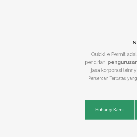
S
QuickLe Permit adal
pendirian,
pengurusa
jasa korporasi lainn
Perseroan Terbatas yang
Hubungi Kami