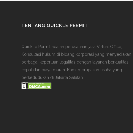
TENTANG QUICKLE PERMIT
QuickLe Permit adalah perusahaan jasa Virtual Office,
Konsultasi hukum di bidang korporasi yang menyediakan
berbagai keperluan legalitas dengan layanan berkualitas,
cepat dan biaya murah. Kami merupakan usaha yang
berkedudukan di Jakarta Selatan.