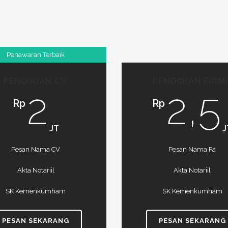
Penawaran Terbaik
PENDIRIAN CV
PENDIRIAN FIRM
2
2,5
Rp
Rp
JT
J
Pesan Nama CV
Pesan Nama Fa
Akta Notariil
Akta Notariil
SK Kemenkumham
SK Kemenkumham
PESAN SEKARANG
PESAN SEKARANG