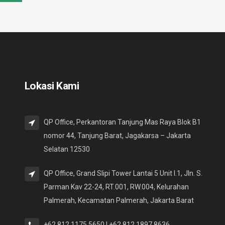
Lokasi Kami
QP Office, Perkantoran Tanjung Mas Raya Blok B1
nomor 44, Tanjung Barat, Jagakarsa – Jakarta
Selatan 12530
QP Office, Grand Slipi Tower Lantai 5 Unit I.1, Jln. S.
Parman Kav 22-24, RT.001, RW.004, Kelurahan
Palmerah, Kecamatan Palmerah, Jakarta Barat
+62 812 1175 5650 | +62 812 1897 8636