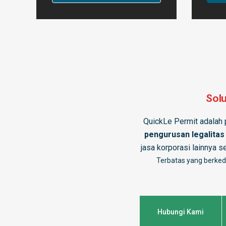
Solu
QuickLe Permit adalah 
pengurusan
legalitas
jasa korporasi lainnya s
Terbatas yang berked
Hubungi Kami