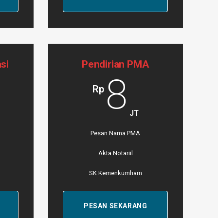
si
Pendirian PMA
8
Rp
JT
Pesan Nama PMA
Akta Notariil
SK Kemenkumham
PESAN SEKARANG