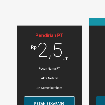
Pendirian PT
2,5
Rp
JT
Pesan Nama PT
Akta Notariil
SK Kemenkumham
PESAN SEKARANG