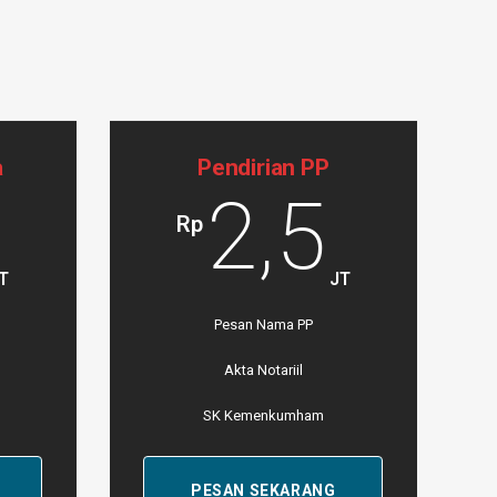
a
Pendirian PP
2,5
Rp
T
JT
Pesan Nama PP
Akta Notariil
SK Kemenkumham
PESAN SEKARANG