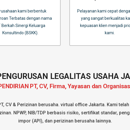
rusahaan kami berbentuk
Pelayanan kami cepat denga
roan Terbatas dengan nama
yang sangat berkualitas k
 Berkah Sinergi Keluarga
kepuasan klien menjadi prio
Konsultindo (BSKK).
kami.
PENGURUSAN LEGALITAS USAHA J
PENDIRIAN PT, CV, Firma, Yayasan dan Organisas
PT
,
CV
& Perizinan berusaha.
virtual office Jakarta
. Kami tela
inan. NPWP, NIB/TDP berbasis risiko, sertifikat standar, pen
impor (API), dan perizinan berusaha lainnya.