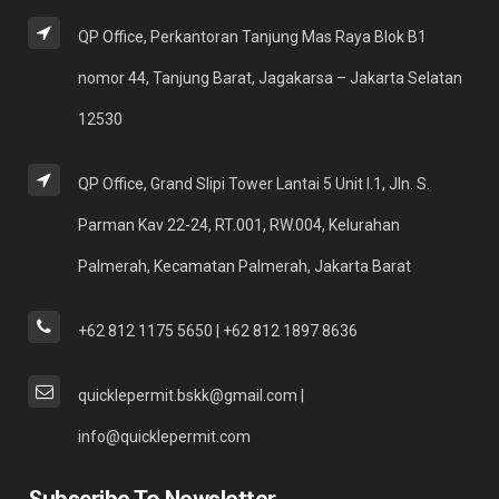
QP Office, Perkantoran Tanjung Mas Raya Blok B1
nomor 44, Tanjung Barat, Jagakarsa – Jakarta Selatan
12530
QP Office, Grand Slipi Tower Lantai 5 Unit I.1, Jln. S.
Parman Kav 22-24, RT.001, RW.004, Kelurahan
Palmerah, Kecamatan Palmerah, Jakarta Barat
+62 812 1175 5650 | +62 812 1897 8636
quicklepermit.bskk@gmail.com |
info@quicklepermit.com