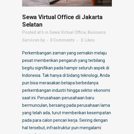
Sewa Virtual Office di Jakarta
Selatan
Posted at h
in
Sewa Virtual Office
,
Business
Services
by
0 Comments
0
Likes
Perkembangan zaman yang semakin melaju
pesat memberikan pengaruh yang terbilang
begitu signifikan pada hampir seluruh aspek di
Indonesia. Tak hanya di bidang teknologi, Anda
pun bisa merasakan betapa berbedanya
perkembangan industri hingga sektor ekonomi
saat ini. Perusahaan-perusahaan baru
bermunculan, bersaing pada perusahaan lama
yang telah ada, turut memberikan kesempatan
pada para calon pencari kerja. Seiring dengan
hal tersebut, infrastruktur pun mengalami