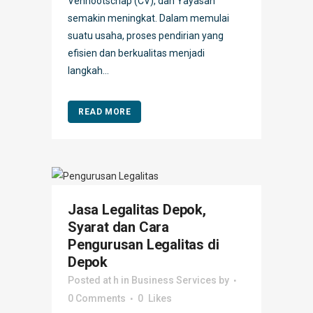
Vennootschap (CV), dan Yayasan
semakin meningkat. Dalam memulai
suatu usaha, proses pendirian yang
efisien dan berkualitas menjadi
langkah...
READ MORE
Jasa Legalitas Depok,
Syarat dan Cara
Pengurusan Legalitas di
Depok
Posted at h
in
Business Services
by
0 Comments
0
Likes