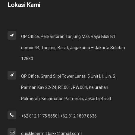
Lokasi Kami
QP Office, Perkantoran Tanjung Mas Raya Blok B1
nomor 44, Tanjung Barat, Jagakarsa – Jakarta Selatan
12530
QP Office, Grand Slipi Tower Lantai 5 Unit I.1, Jln. S.
Parman Kav 22-24, RT.001, RW.004, Kelurahan
Palmerah, Kecamatan Palmerah, Jakarta Barat
+62 812 1175 5650 | +62 812 1897 8636
quicklepermit.bskk@gmail.com |