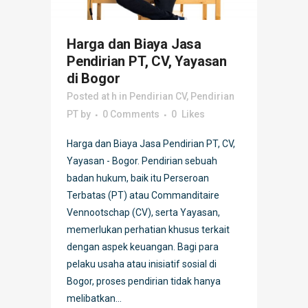
Harga dan Biaya Jasa
Pendirian PT, CV, Yayasan
di Bogor
Posted at h
in
Pendirian CV
,
Pendirian
PT
by
0 Comments
0
Likes
Harga dan Biaya Jasa Pendirian PT, CV,
Yayasan - Bogor. Pendirian sebuah
badan hukum, baik itu Perseroan
Terbatas (PT) atau Commanditaire
Vennootschap (CV), serta Yayasan,
memerlukan perhatian khusus terkait
dengan aspek keuangan. Bagi para
pelaku usaha atau inisiatif sosial di
Bogor, proses pendirian tidak hanya
melibatkan...