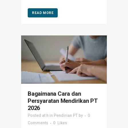
READ MORE
Bagaimana Cara dan
Persyaratan Mendirikan PT
2026
Posted at h
in
Pendirian PT
by
0
Comments
0
Likes