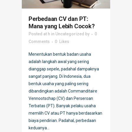
Perbedaan CV dan PT:
Mana yang Lebih Cocok?
Posted at h
in
Uncategorized
by
0
Comments
0
Likes
Menentukan bentuk badan usaha
adalah langkah awal yang sering
dianggap sepele, padahal dampaknya
sangat panjang. Di Indonesia, dua
bentuk usaha yang paling sering
dibandingkan adalah Commanditaire
Vennootschap (CV) dan Perseroan
Terbatas (PT). Banyak pelaku usaha
memilih CV atau PT hanya berdasarkan
biaya pendirian. Padahal, perbedaan
keduanya...