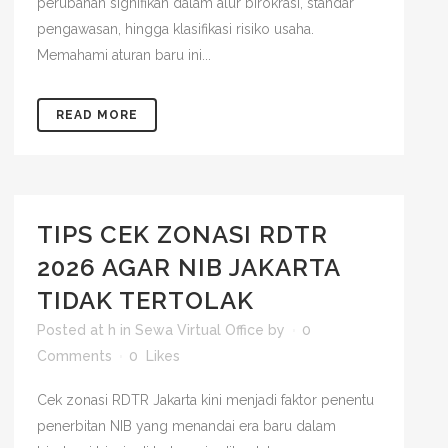
perubahan signifikan dalam alur birokrasi, standar
pengawasan, hingga klasifikasi risiko usaha.
Memahami aturan baru ini...
READ MORE
TIPS CEK ZONASI RDTR
2026 AGAR NIB JAKARTA
TIDAK TERTOLAK
Posted at h
in
Sewa Virtual Office
by
0
Comments
0
Likes
Cek zonasi RDTR Jakarta kini menjadi faktor penentu
penerbitan NIB yang menandai era baru dalam