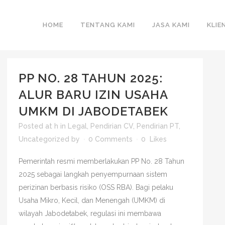
HOME
TENTANG KAMI
JASA KAMI
KLIE
PP NO. 28 TAHUN 2025:
ALUR BARU IZIN USAHA
UMKM DI JABODETABEK
Posted at h
in
Legal
,
Pendirian CV
,
Pendirian PT
,
Uncategorized
by
0 Comments
0
Likes
Pemerintah resmi memberlakukan PP No. 28 Tahun
2025 sebagai langkah penyempurnaan sistem
perizinan berbasis risiko (OSS RBA). Bagi pelaku
Usaha Mikro, Kecil, dan Menengah (UMKM) di
wilayah Jabodetabek, regulasi ini membawa