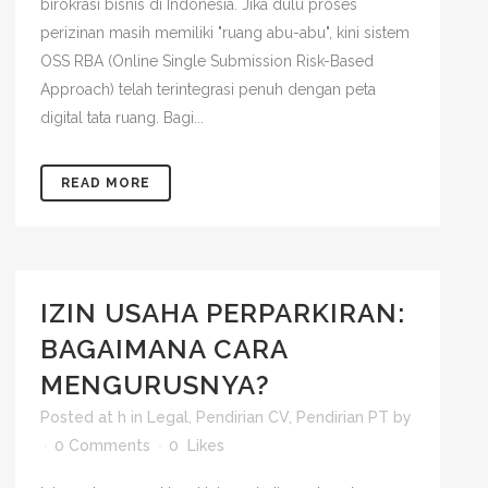
birokrasi bisnis di Indonesia. Jika dulu proses
perizinan masih memiliki "ruang abu-abu", kini sistem
OSS RBA (Online Single Submission Risk-Based
Approach) telah terintegrasi penuh dengan peta
digital tata ruang. Bagi...
READ MORE
IZIN USAHA PERPARKIRAN:
BAGAIMANA CARA
MENGURUSNYA?
Posted at h
in
Legal
,
Pendirian CV
,
Pendirian PT
by
0 Comments
0
Likes