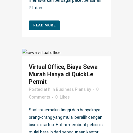
menawarkan berbagai paket pendirian
PT dan...
READ MORE
Virtual Office, Biaya Sewa
Murah Hanya di QuickLe
Permit
Posted at h
in
Business Plans
by
0
Comments
0
Likes
Saat ini semakin tinggi dan banyaknya
orang-orang yang mulai beralih dengan
bisnis startup. Hal ini membuat pebisnis
mulai beralih dari penggunaan kantor