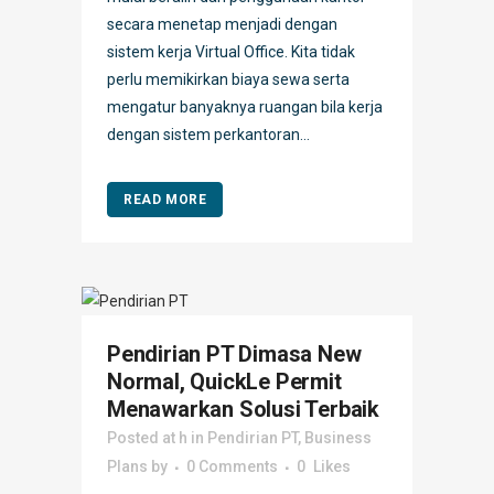
secara menetap menjadi dengan
sistem kerja Virtual Office. Kita tidak
perlu memikirkan biaya sewa serta
mengatur banyaknya ruangan bila kerja
dengan sistem perkantoran...
READ MORE
Pendirian PT Dimasa New
Normal, QuickLe Permit
Menawarkan Solusi Terbaik
Posted at h
in
Pendirian PT
,
Business
Plans
by
0 Comments
0
Likes