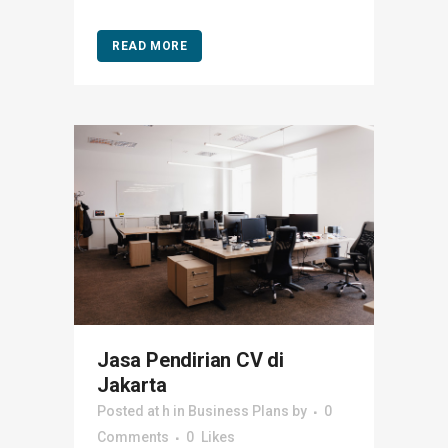
READ MORE
Jasa Pendirian CV di
Jakarta
Posted at h
in
Business Plans
by
0
Comments
0
Likes