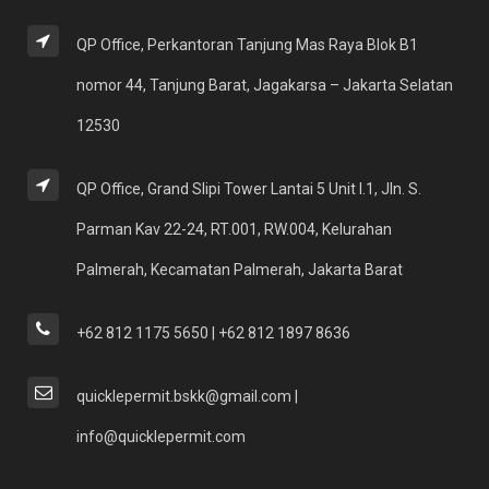
QP Office, Perkantoran Tanjung Mas Raya Blok B1
nomor 44, Tanjung Barat, Jagakarsa – Jakarta Selatan
12530
QP Office, Grand Slipi Tower Lantai 5 Unit I.1, Jln. S.
Parman Kav 22-24, RT.001, RW.004, Kelurahan
Palmerah, Kecamatan Palmerah, Jakarta Barat
+62 812 1175 5650 | +62 812 1897 8636
quicklepermit.bskk@gmail.com |
info@quicklepermit.com