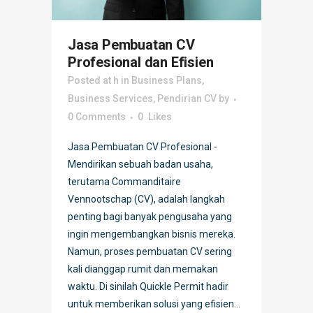
Jasa Pembuatan CV
Profesional dan Efisien
Posted at h
in
Business Plans
,
Business Services
,
Pendirian CV
by
0 Comments
0
Likes
Jasa Pembuatan CV Profesional -
Mendirikan sebuah badan usaha,
terutama Commanditaire
Vennootschap (CV), adalah langkah
penting bagi banyak pengusaha yang
ingin mengembangkan bisnis mereka.
Namun, proses pembuatan CV sering
kali dianggap rumit dan memakan
waktu. Di sinilah Quickle Permit hadir
untuk memberikan solusi yang efisien...