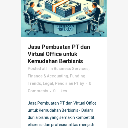
Jasa Pembuatan PT dan
Virtual Office untuk
Kemudahan Berbisnis
Posted at h
in
Business Services
,
Finance & Accounting
,
Funding
Trends
,
Legal
,
Pendirian PT
by
0
Comments
0
Likes
Jasa Pembuatan PT dan Virtual Office
untuk Kemudahan Berbisnis - Dalam
dunia bisnis yang semakin kompetitif,
efisiensi dan profesionalitas menjadi