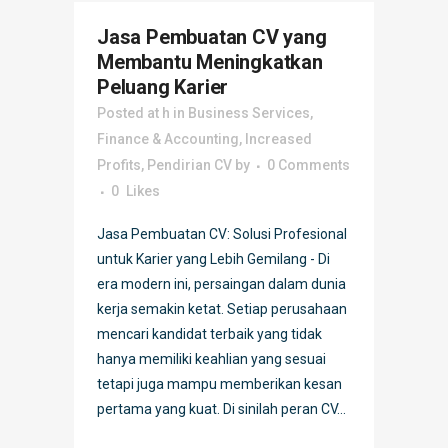
Jasa Pembuatan CV yang
Membantu Meningkatkan
Peluang Karier
Posted at h
in
Business Services
,
Finance & Accounting
,
Increased
Profits
,
Pendirian CV
by
0 Comments
0
Likes
Jasa Pembuatan CV: Solusi Profesional
untuk Karier yang Lebih Gemilang - Di
era modern ini, persaingan dalam dunia
kerja semakin ketat. Setiap perusahaan
mencari kandidat terbaik yang tidak
hanya memiliki keahlian yang sesuai
tetapi juga mampu memberikan kesan
pertama yang kuat. Di sinilah peran CV...