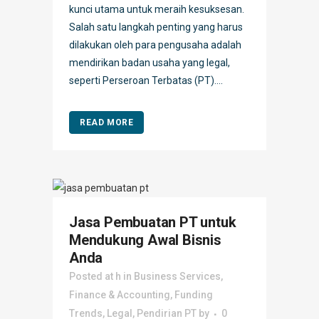
kunci utama untuk meraih kesuksesan.
Salah satu langkah penting yang harus
dilakukan oleh para pengusaha adalah
mendirikan badan usaha yang legal,
seperti Perseroan Terbatas (PT)....
READ MORE
Jasa Pembuatan PT untuk
Mendukung Awal Bisnis
Anda
Posted at h
in
Business Services
,
Finance & Accounting
,
Funding
Trends
,
Legal
,
Pendirian PT
by
0