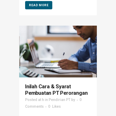
READ MORE
Inilah Cara & Syarat
Pembuatan PT Perorangan
Posted at h
in
Pendirian PT
by
0
Comments
0
Likes