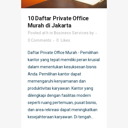
10 Daftar Private Office
Murah di Jakarta
Posted at h
in
Business Services
by
0 Comments
0
Likes
Daftar Private Office Murah - Pemilihan
kantor yang tepat memiliki peran krusial
dalam menentukan kesuksesan bisnis
Anda. Pemilihan kantor dapat
memengaruhi kenyamanan dan
produktivitas karyawan. Kantor yang
dilengkapi dengan fasilitas modern
seperti ruang pertemuan, pusat bisnis,
dan area rekreasi dapat meningkatkan
kesejahteraan karyawan. Di tengah...