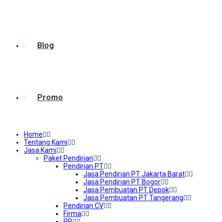
Blog
Promo
Home
Tentang Kami
Jasa Kami
Paket Pendirian
Pendirian PT
Jasa Pendirian PT Jakarta Barat
Jasa Pendirian PT Bogor
Jasa Pembuatan PT Depok
Jasa Pembuatan PT Tangerang
Pendirian CV
Firma
PP