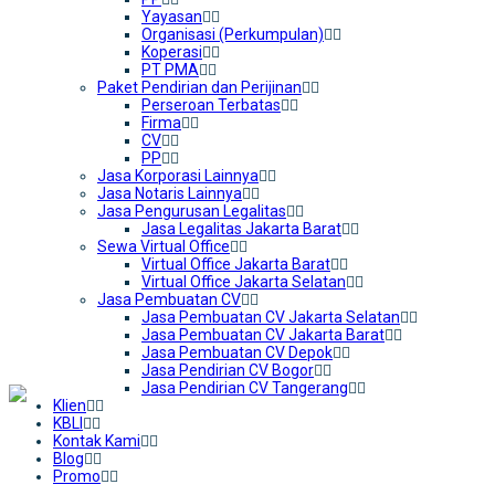
Yayasan
Organisasi (Perkumpulan)
Koperasi
PT PMA
Paket Pendirian dan Perijinan
Perseroan Terbatas
Firma
CV
PP
Jasa Korporasi Lainnya
Jasa Notaris Lainnya
Jasa Pengurusan Legalitas
Jasa Legalitas Jakarta Barat
Sewa Virtual Office
Virtual Office Jakarta Barat
Virtual Office Jakarta Selatan
Jasa Pembuatan CV
Jasa Pembuatan CV Jakarta Selatan
Jasa Pembuatan CV Jakarta Barat
Jasa Pembuatan CV Depok
Jasa Pendirian CV Bogor
Jasa Pendirian CV Tangerang
Klien
KBLI
Kontak Kami
Blog
Promo