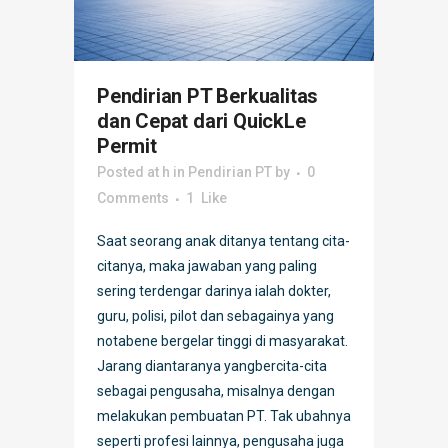
Pendirian PT Berkualitas
dan Cepat dari QuickLe
Permit
Posted at h
in
Pendirian PT
by
0
Comments
1
Like
Saat seorang anak ditanya tentang cita-
citanya, maka jawaban yang paling
sering terdengar darinya ialah dokter,
guru, polisi, pilot dan sebagainya yang
notabene bergelar tinggi di masyarakat.
Jarang diantaranya yangbercita-cita
sebagai pengusaha, misalnya dengan
melakukan pembuatan PT. Tak ubahnya
seperti profesi lainnya, pengusaha juga