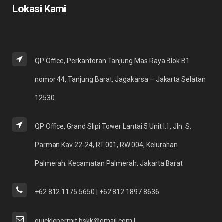
Lokasi Kami
QP Office, Perkantoran Tanjung Mas Raya Blok B1
nomor 44, Tanjung Barat, Jagakarsa – Jakarta Selatan
12530
QP Office, Grand Slipi Tower Lantai 5 Unit I.1, Jln. S.
Parman Kav 22-24, RT.001, RW.004, Kelurahan
Palmerah, Kecamatan Palmerah, Jakarta Barat
+62 812 1175 5650 | +62 812 1897 8636
quicklepermit.bskk@gmail.com |