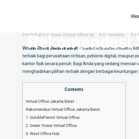
Ho
Rekomendasi Virtual Office Jak
Rekomendasi V
Posted at h
in
Sewa Virtual Office
by
0 Comments
0
Li
Virtual Office Jakarta Barat
– Dalam era
bisnis
modern, kebu
terbaik bagi perusahaan rintisan, pebisnis digital, maupun
kantor fisik secara penuh. Bagi Anda yang sedang mencari v
menghadirkan pilihan terbaik dengan berbagai keuntungan.
Contents
Virtual Office Jakarta Barat
Rekomendasi Virtual Office Jakarta Barat
1. QuicklePermit Virtual Office
2. Green Tower Virtual Office
3. West Office Hub