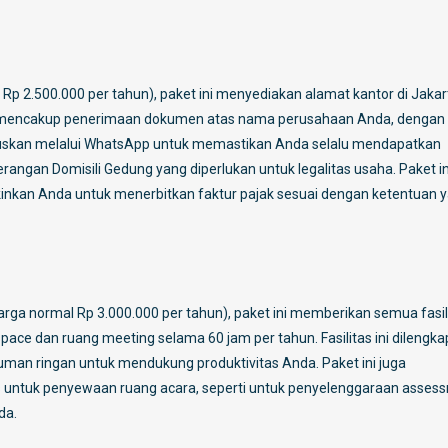
p 2.500.000 per tahun), paket ini menyediakan alamat kantor di Jakar
ni mencakup penerimaan dokumen atas nama perusahaan Anda, dengan
ruskan melalui WhatsApp untuk memastikan Anda selalu mendapatkan
erangan Domisili Gedung yang diperlukan untuk legalitas usaha. Paket in
kan Anda untuk menerbitkan faktur pajak sesuai dengan ketentuan 
ga normal Rp 3.000.000 per tahun), paket ini memberikan semua fasili
ce dan ruang meeting selama 60 jam per tahun. Fasilitas ini dilengka
numan ringan untuk mendukung produktivitas Anda. Paket ini juga
untuk penyewaan ruang acara, seperti untuk penyelenggaraan asses
da.