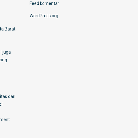
Feed komentar
WordPress.org
ta Barat
i juga
yang
tas dari
pi
sment