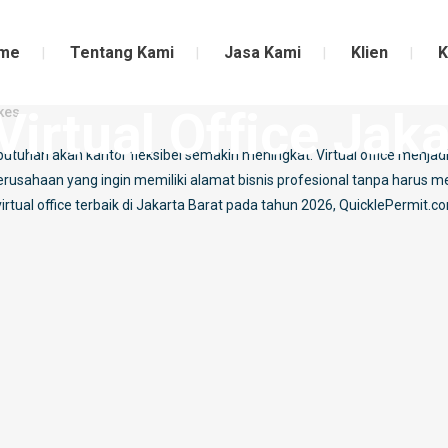
me
Tentang Kami
Jasa Kami
Klien
K
arta Barat 2026
irtual Office Jaka
kes
tuhan akan kantor fleksibel semakin meningkat. Virtual office menjadi
 perusahaan yang ingin memiliki alamat bisnis profesional tanpa harus
irtual office terbaik di Jakarta Barat pada tahun 2026, QuicklePermit.c