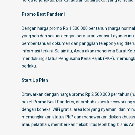
harga terjangkau. Berikut adalah detail paket yang tersedia:
Promo Best Pandemi
Dengan harga promo Rp 1.500.000 per tahun (harga normal R
yang sah dan sesuai dengan peraturan zonasi. Layanan i
pemberitahuan dokumen dan panggilan telepon yang dite
informasi terkini. Selain itu, Anda akan menerima Surat Ket
mendukung status Pengusaha Kena Pajak (PKP), memungkin
berlaku.
Start Up Plan
Ditawarkan dengan harga promo Rp 2.500.000 per tahun (har
paket Promo Best Pandemi, ditambah akses ke coworking spa
dengan koneksi WiFi gratis, area lobi yang nyaman, dan mi
memungkinkan status PKP dan menawarkan diskon khusus 
atau pelatihan, memberikan fleksibilitas lebih bagi bisnis An