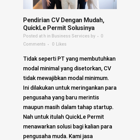
Pendirian CV Dengan Mudah,
QuickLe Permit Solusinya
Posted at h
in
Business Services
by
0
Comments
0
Likes
Tidak seperti PT yang membutuhkan
modal minimal yang disetorkan, CV
tidak mewajibkan modal minimum.
Ini dilakukan untuk meringankan para
pengusaha yang baru merintis
maupun masih dalam tahap startup.
Nah untuk itulah QuickLe Permit
menawarkan solusi bagi kalian para
pengusaha muda. Kami jasa