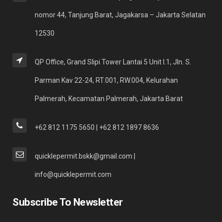
nomor 44, Tanjung Barat, Jagakarsa – Jakarta Selatan
12530
QP Office, Grand Slipi Tower Lantai 5 Unit I.1, Jln. S.
Parman Kav 22-24, RT.001, RW.004, Kelurahan
Palmerah, Kecamatan Palmerah, Jakarta Barat
+62 812 1175 5650 | +62 812 1897 8636
quicklepermit.bskk@gmail.com |
info@quicklepermit.com
Subscribe To Newsletter