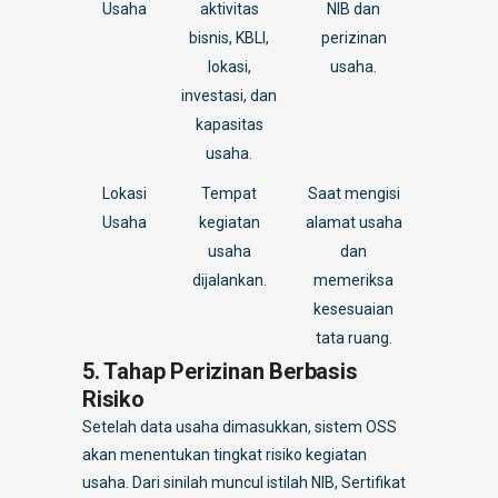
Usaha
aktivitas
NIB dan
bisnis, KBLI,
perizinan
lokasi,
usaha.
investasi, dan
kapasitas
usaha.
Lokasi
Tempat
Saat mengisi
Usaha
kegiatan
alamat usaha
usaha
dan
dijalankan.
memeriksa
kesesuaian
tata ruang.
5. Tahap Perizinan Berbasis
Risiko
Setelah data usaha dimasukkan, sistem OSS
akan menentukan tingkat risiko kegiatan
usaha. Dari sinilah muncul istilah NIB, Sertifikat