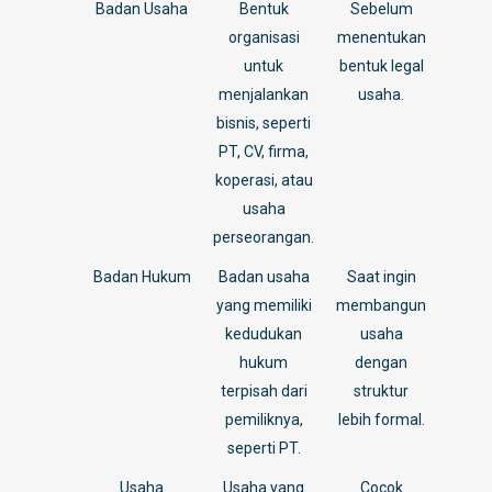
Badan Usaha
Bentuk
Sebelum
organisasi
menentukan
untuk
bentuk legal
menjalankan
usaha.
bisnis, seperti
PT, CV, firma,
koperasi, atau
usaha
perseorangan.
Badan Hukum
Badan usaha
Saat ingin
yang memiliki
membangun
kedudukan
usaha
hukum
dengan
terpisah dari
struktur
pemiliknya,
lebih formal.
seperti PT.
Usaha
Usaha yang
Cocok