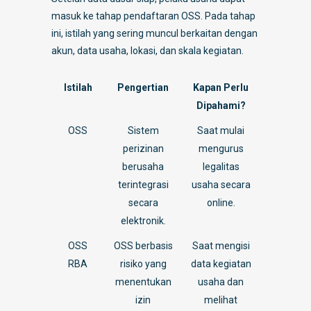
masuk ke tahap pendaftaran OSS. Pada tahap
ini, istilah yang sering muncul berkaitan dengan
akun, data usaha, lokasi, dan skala kegiatan.
Istilah
Pengertian
Kapan Perlu
Dipahami?
OSS
Sistem
Saat mulai
perizinan
mengurus
berusaha
legalitas
terintegrasi
usaha secara
secara
online.
elektronik.
OSS
OSS berbasis
Saat mengisi
RBA
risiko yang
data kegiatan
menentukan
usaha dan
izin
melihat