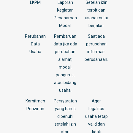
LKPM
Laporan
Setelah izin
Kegiatan
terbit dan
Penanaman
usaha mulai
Modal.
berjalan.
Perubahan
Pembaruan
Saat ada
Data
data jika ada
perubahan
Usaha
perubahan
informasi
alamat,
perusahaan.
modal,
pengurus,
atau bidang
usaha.
Komitmen
Persyaratan
Agar
Perizinan
yang harus
legalitas
dipenuhi
usaha tetap
setelah izin
valid dan
atau
tidak