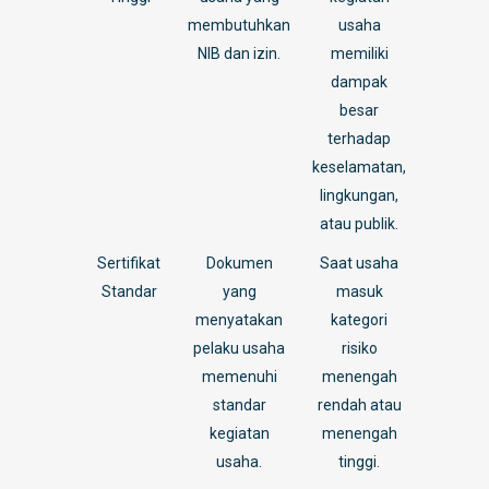
membutuhkan
usaha
NIB dan izin.
memiliki
dampak
besar
terhadap
keselamatan,
lingkungan,
atau publik.
Sertifikat
Dokumen
Saat usaha
Standar
yang
masuk
menyatakan
kategori
pelaku usaha
risiko
memenuhi
menengah
standar
rendah atau
kegiatan
menengah
usaha.
tinggi.