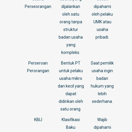
Perseorangan
dijalankan
dipahami
oleh satu
oleh pelaku
orang tanpa
UMK atau
struktur
usaha
badan usaha
pribadi.
yang
kompleks.
Perseroan
Bentuk PT
Saat pemilik
Perorangan
untuk pelaku
usaha ingin
usaha mikro
badan
dan kecil yang
hukum yang
dapat
lebih
didirikan oleh
sederhana.
satu orang.
KBLI
Klasifikasi
Wajib
Baku
dipahami