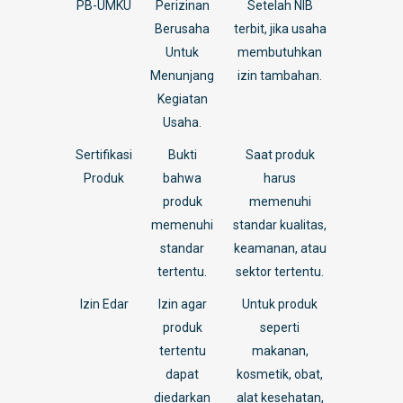
PB-UMKU
Perizinan
Setelah NIB
Berusaha
terbit, jika usaha
Untuk
membutuhkan
Menunjang
izin tambahan.
Kegiatan
Usaha.
Sertifikasi
Bukti
Saat produk
Produk
bahwa
harus
produk
memenuhi
memenuhi
standar kualitas,
standar
keamanan, atau
tertentu.
sektor tertentu.
Izin Edar
Izin agar
Untuk produk
produk
seperti
tertentu
makanan,
dapat
kosmetik, obat,
diedarkan
alat kesehatan,