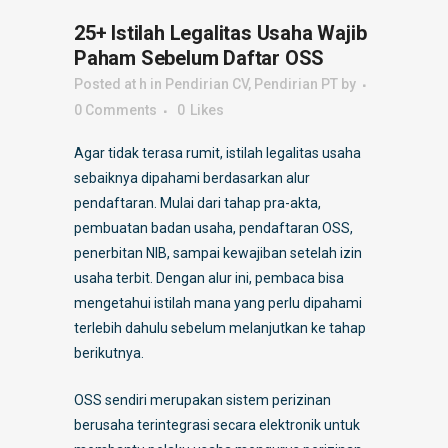
25+ Istilah Legalitas Usaha Wajib
Paham Sebelum Daftar OSS
Posted at h
in
Pendirian CV
,
Pendirian PT
by
0 Comments
0
Likes
Agar tidak terasa rumit, istilah legalitas usaha
sebaiknya dipahami berdasarkan alur
pendaftaran. Mulai dari tahap pra-akta,
pembuatan badan usaha, pendaftaran OSS,
penerbitan NIB, sampai kewajiban setelah izin
usaha terbit. Dengan alur ini, pembaca bisa
mengetahui istilah mana yang perlu dipahami
terlebih dahulu sebelum melanjutkan ke tahap
berikutnya.
OSS sendiri merupakan sistem perizinan
berusaha terintegrasi secara elektronik untuk