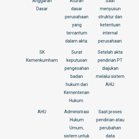
Anggaran
Aturan
Saat
Dasar
dasar
menyusun
perusahaan
struktur dan
yang
ketentuan
tercantum
internal
dalam akta.
perusahaan.
SK
Surat
Setelah akta
Kemenkumham
keputusan
pendirian PT
pengesahan
diajukan
badan
melalui sistem
hukum dari
AHU.
Kementerian
Hukum.
AHU
Administrasi
Saat proses
Hukum
pendirian atau
Umum,
perubahan
sistem untuk
data