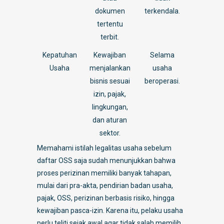
dokumen
terkendala.
tertentu
terbit.
Kepatuhan
Kewajiban
Selama
Usaha
menjalankan
usaha
bisnis sesuai
beroperasi.
izin, pajak,
lingkungan,
dan aturan
sektor.
Memahami istilah legalitas usaha sebelum
daftar OSS saja sudah menunjukkan bahwa
proses perizinan memiliki banyak tahapan,
mulai dari pra-akta, pendirian badan usaha,
pajak, OSS, perizinan berbasis risiko, hingga
kewajiban pasca-izin. Karena itu, pelaku usaha
perlu teliti sejak awal agar tidak salah memilih