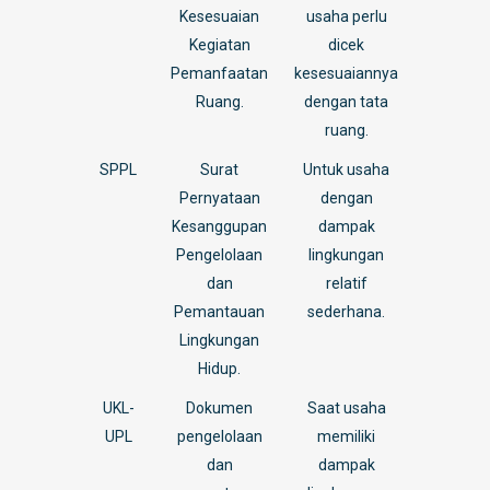
Kesesuaian
usaha perlu
Kegiatan
dicek
Pemanfaatan
kesesuaiannya
Ruang.
dengan tata
ruang.
SPPL
Surat
Untuk usaha
Pernyataan
dengan
Kesanggupan
dampak
Pengelolaan
lingkungan
dan
relatif
Pemantauan
sederhana.
Lingkungan
Hidup.
UKL-
Dokumen
Saat usaha
UPL
pengelolaan
memiliki
dan
dampak