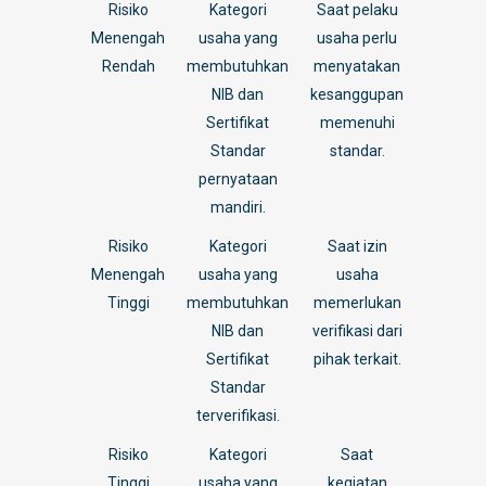
Risiko
Kategori
Saat pelaku
Menengah
usaha yang
usaha perlu
Rendah
membutuhkan
menyatakan
NIB dan
kesanggupan
Sertifikat
memenuhi
Standar
standar.
pernyataan
mandiri.
Risiko
Kategori
Saat izin
Menengah
usaha yang
usaha
Tinggi
membutuhkan
memerlukan
NIB dan
verifikasi dari
Sertifikat
pihak terkait.
Standar
terverifikasi.
Risiko
Kategori
Saat
Tinggi
usaha yang
kegiatan