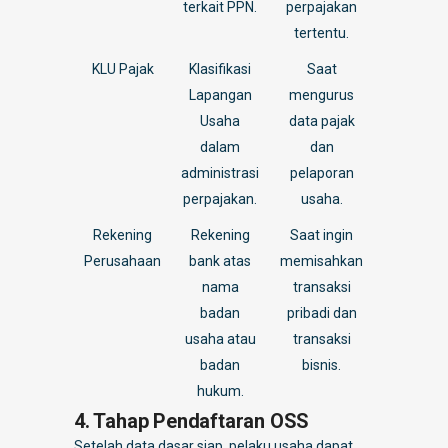
terkait PPN.
perpajakan
tertentu.
KLU Pajak
Klasifikasi
Saat
Lapangan
mengurus
Usaha
data pajak
dalam
dan
administrasi
pelaporan
perpajakan.
usaha.
Rekening
Rekening
Saat ingin
Perusahaan
bank atas
memisahkan
nama
transaksi
badan
pribadi dan
usaha atau
transaksi
badan
bisnis.
hukum.
4. Tahap Pendaftaran OSS
Setelah data dasar siap, pelaku usaha dapat