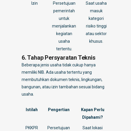
Izin
Persetujuan
Saat usaha
pemerintah
masuk
untuk
kategori
menjalankan
risiko tinggi
kegiatan
atau sektor
usaha
khusus.
tertentu.
6. Tahap Persyaratan Teknis
Beberapa jenis usaha tidak cukup hanya
memiliki NIB. Ada usaha tertentu yang
membutuhkan dokumen teknis, lingkungan,
bangunan, atau izin tambahan sesuai bidang
usaha.
Istilah
Pengertian
Kapan Perlu
Dipahami?
PKKPR
Persetujuan
Saat lokasi