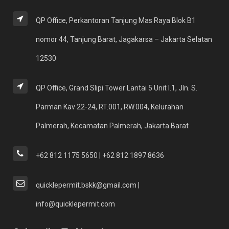
QP Office, Perkantoran Tanjung Mas Raya Blok B1
nomor 44, Tanjung Barat, Jagakarsa – Jakarta Selatan
12530
QP Office, Grand Slipi Tower Lantai 5 Unit I.1, Jln. S.
Parman Kav 22-24, RT.001, RW.004, Kelurahan
Palmerah, Kecamatan Palmerah, Jakarta Barat
+62 812 1175 5650 | +62 812 1897 8636
quicklepermit.bskk@gmail.com |
info@quicklepermit.com