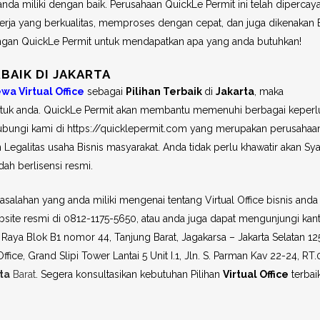
a miliki dengan baik. Perusahaan QuickLe Permit ini telah dipercaya
erja yang berkualitas, memproses dengan cepat, dan juga dikenakan 
dengan QuickLe Permit untuk mendapatkan apa yang anda butuhkan!
BAIK DI JAKARTA
wa Virtual Office
sebagai
Pilihan Terbaik
di
Jakarta
, maka
untuk anda. QuickLe Permit akan membantu memenuhi berbagai keperl
ungi kami di https://quicklepermit.com yang merupakan perusahaa
 Legalitas usaha Bisnis masyarakat. Anda tidak perlu khawatir akan Sya
ah berlisensi resmi.
alahan yang anda miliki mengenai tentang Virtual Office bisnis anda
te resmi di 0812-1175-5650, atau anda juga dapat mengunjungi kan
Raya Blok B1 nomor 44, Tanjung Barat, Jagakarsa – Jakarta Selatan 12
ice, Grand Slipi Tower Lantai 5 Unit I.1, Jln. S. Parman Kav 22-24, RT.
ta
Barat
. Segera konsultasikan kebutuhan Pilihan
Virtual Office
terbai