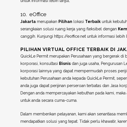
untuk informasi lebih lanjut.
10. eOffice
Jakarta
merupakan
Pilihan
lokasi
Terbaik
untuk kebutu
serangkaian solusi ruang kerja yang fleksibel dengan
Kem
canggih. Kunjungi https://eoffice.net untuk informasi lebih l
PILIHAN VIRTUAL OFFICE TERBAIK DI JA
QuickLe Permit merupakan Perusahaan yang bergerak di 
korporasi, konsultasi
Bisnis
dan juga usaha, Pengurusan Leg
korporasi lainnya yang dapat mempermudah proses perij
kebutuhan Perusahaan anda kepada QuickLe Permit, seperti 
anda juga dapat perijinan perseroan terbatas dan Jasa korp
Dengan anda mempercayakan kebuthan pada kami, maka a
untuk anda secara cuma-cuma.
Dalam memberikan pelayanan, kami akan senantiasa member
mendapatkan solusi yang tepat. Tidak perlu khawatir, kar