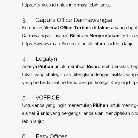
https://lynk.co.id untuk informasi lebih lanjut.
3. Gapura Office Darmawangsa
Kemudian,
Virtual Office
Terbaik
di
Jakarta
yang dapat 
Darmawangsa. Layanan
Bisnis
ini
Menyediakan
fasilita
https://www.virtualoffice.co.id untuk informasi lebih lanjut.
4. Legalyn
Adanya
Pilihan
untuk membuat
Bisnis
lebih berkelas, Leg
lokasi yang strategis dan dilengkapi dengan fasilitas yan
yang berbeda saat bertemu dengan kolega. Kunjungi https:/
5. VOFFICE
Untuk anda yang ingin menentukan
Pilihan
untuk meningk
alamat
Bisnis
yang bergengsi, anda akan menciptakan citra 
lebih lanjut.
6. Easy Offices