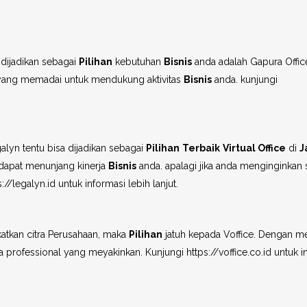
dijadikan sebagai
Pilihan
kebutuhan
Bisnis
anda adalah Gapura Offic
s yang memadai untuk mendukung aktivitas
Bisnis
anda. kunjungi
alyn tentu bisa dijadikan sebagai
Pilihan
Terbaik
Virtual Office
di
J
g dapat menunjang kinerja
Bisnis
anda. apalagi jika anda menginginkan
/legalyn.id untuk informasi lebih lanjut.
atkan citra Perusahaan, maka
Pilihan
jatuh kepada Voffice. Dengan me
professional yang meyakinkan. Kunjungi https://voffice.co.id untuk i