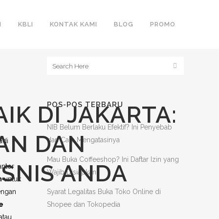
N
KBLI
KONTAK KAMI
BLOG
PROMO
POS-POS TERBARU
IK DI JAKARTA:
NIB Belum Berlaku Efektif? Ini Penyebab
AN DAN
dan Cara Mengatasinya
adi
n
Mau Buka Coffeeshop? Ini Daftar Izin yang
SNIS ANDA
antor
Wajib Disiapkan
n
untuk
dengan
Syarat Legalitas Buka Toko Online di
ce
Shopee dan Tokopedia
atau