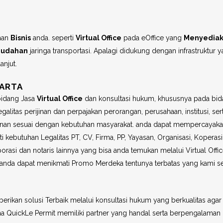
han
Bisnis
anda. seperti
Virtual Office
pada eOffice yang
Menyedia
udahan
jaringa transportasi. Apalagi didukung dengan infrastruktur 
anjut.
KARTA
bidang Jasa
Virtual Office
dan konsultasi hukum, khususnya pada bi
alitas perijinan dan perpajakan perorangan, perusahaan, institusi, ser
inan sesuai dengan kebutuhan masyarakat. anda dapat mempercayak
kebutuhan Legalitas PT, CV, Firma, PP, Yayasan, Organisasi, Koperasi,
orasi dan notaris lainnya yang bisa anda temukan melalui Virtual Offic
nda dapat menikmati Promo Merdeka tentunya terbatas yang kami s
ikan solusi Terbaik melalui konsultasi hukum yang berkualitas agar
ena QuickLe Permit memiliki partner yang handal serta berpengalaman