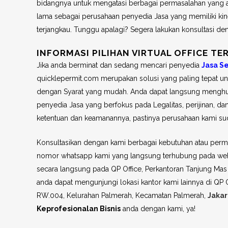
bidangnya untuk mengatasi berbagai permasalahan yang and
lama sebagai perusahaan penyedia Jasa yang memiliki kin
terjangkau. Tunggu apalagi? Segera lakukan konsultasi 
INFORMASI PILIHAN VIRTUAL OFFICE TER
Jika anda berminat dan sedang mencari penyedia
Jasa Se
quicklepermit.com merupakan solusi yang paling tepat 
dengan Syarat yang mudah. Anda dapat langsung menghub
penyedia Jasa yang berfokus pada Legalitas, perijinan, dan
ketentuan dan keamanannya, pastinya perusahaan kami sud
Konsultasikan dengan kami berbagai kebutuhan atau permas
nomor whatsapp kami yang langsung terhubung pada websi
secara langsung pada QP Office, Perkantoran Tanjung Mas 
anda dapat mengunjungi lokasi kantor kami lainnya di QP Off
RW.004, Kelurahan Palmerah, Kecamatan Palmerah,
Jakar
Keprofesionalan Bisnis
anda dengan kami, ya!