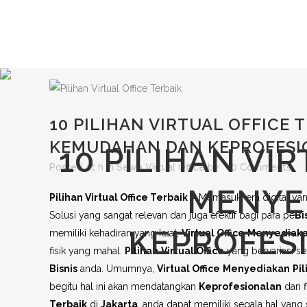
10 PILIHAN VIRTUAL OFFICE 
KEMUDAHAN DAN KEPROFESI
10 PILIHAN VI
Posted at h
in
Sewa Virtual Office
by
0 Comments
MENYE
Pilihan Virtual Office Terbaik –
Memasuki era digital y
Solusi yang sangat relevan dan juga efektif bagi para pe
Bi
KEPROFES
memiliki kehadiran yang kuat,
Virtual Office
Menyediak
fisik yang mahal.
Pilihan
Virtual Office
yang bervariasi s
Bisnis
anda. Umumnya,
Virtual Office
Menyediakan
Pil
begitu hal ini akan mendatangkan
Keprofesionalan
dan f
Terbaik
di
Jakarta
, anda dapat memiliki segala hal yan