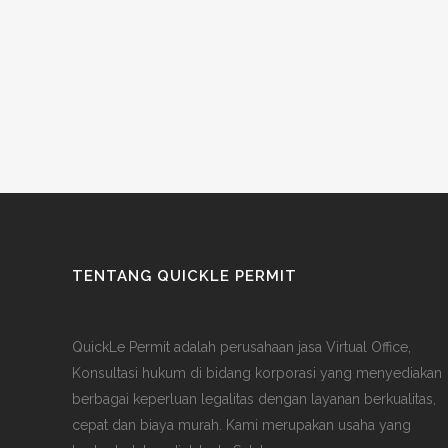
TENTANG QUICKLE PERMIT
QuickLe Permit adalah perusahaan jasa Virtual Office,
Konsultasi hukum di bidang korporasi yang menyediakan
berbagai keperluan legalitas dengan layanan berkualitas,
cepat dan biaya murah. Kami merupakan usaha yang