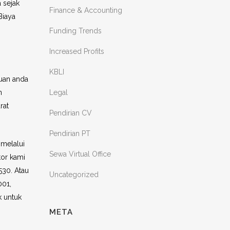
 sejak
Finance & Accounting
Biaya
Funding Trends
Increased Profits
KBLI
uan anda
Legal
n
rat
Pendirian CV
Pendirian PT
 melalui
Sewa Virtual Office
tor kami
530. Atau
Uncategorized
001,
k untuk
META