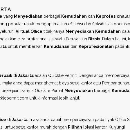
ARTA
ce
yang
Menyediakan
berbagai
Kemudahan
dan
Keprofesionala
ang popular untuk mengoptimalkan efisiensi dan fleksibilitas operasi
yeluruh,
Virtual Office
tidak hanya
Menyediakan
Kemudahan
dala
ningkatkan citra profesionalitas suatu Perusahaan
Bisnis
. Dalam hal ini, 
rta
untuk memberikan
Kemudahan
dan
Keprofesionalan
pada
Bi
erbaik
di
Jakarta
adalah QuickLe Permit. Dengan anda mempercaya
e
, maka anda dapat menghemat biaya sewa kantor atau Pembangunan.
n pekerjaan, karena QuickLe Permit
Menyediakan
berbagai
Kemuda
cklepermit.com untuk informasi lebih lanjut.
fice
di
Jakarta
, maka anda dapat mempercayakan pada Lynk Office S
olusi untuk sewa kantor murah dengan
Pilihan
lokasi kantor. Kunjungi