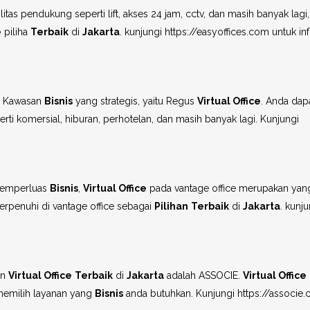
tas pendukung seperti lift, akses 24 jam, cctv, dan masih banyak lagi
e
piliha
Terbaik
di
Jakarta
. kunjungi https://easyoffices.com untuk in
h Kawasan
Bisnis
yang strategis, yaitu Regus
Virtual Office
. Anda dap
i komersial, hiburan, perhotelan, dan masih banyak lagi. Kunjungi
memperluas
Bisnis
,
Virtual Office
pada vantage office merupakan yan
erpenuhi di vantage office sebagai
Pilihan
Terbaik
di
Jakarta
. kunju
an
Virtual Office
Terbaik
di
Jakarta
adalah ASSOCIE.
Virtual Office
emilih layanan yang
Bisnis
anda butuhkan. Kunjungi https://associe.c