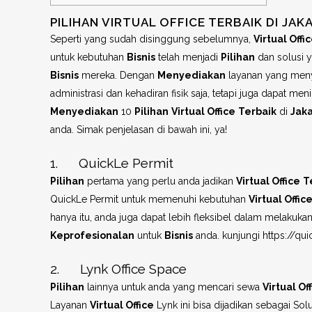
PILIHAN VIRTUAL OFFICE TERBAIK DI JAK
Seperti yang sudah disinggung sebelumnya,
Virtual Offi
untuk kebutuhan
Bisnis
telah menjadi
Pilihan
dan solusi y
Bisnis
mereka. Dengan
Menyediakan
layanan yang men
administrasi dan kehadiran fisik saja, tetapi juga dapat me
Menyediakan
10
Pilihan
Virtual Office
Terbaik
di
Jaka
anda. Simak penjelasan di bawah ini, ya!
1. QuickLe Permit
Pilihan
pertama yang perlu anda jadikan
Virtual Office
T
QuickLe Permit untuk memenuhi kebutuhan
Virtual Offic
hanya itu, anda juga dapat lebih fleksibel dalam melakuka
Keprofesionalan
untuk
Bisnis
anda. kunjungi https://qui
2. Lynk Office Space
Pilihan
lainnya untuk anda yang mencari sewa
Virtual Of
Layanan
Virtual Office
Lynk ini bisa dijadikan sebagai S