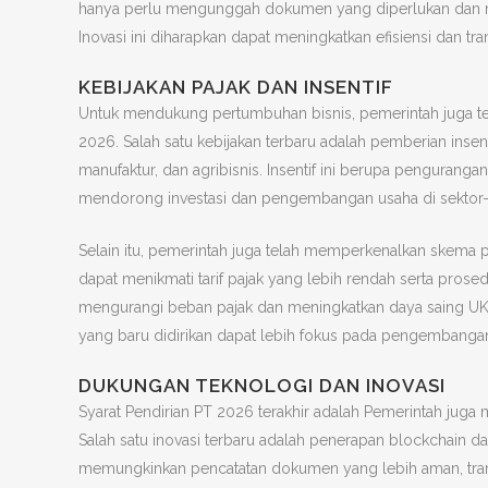
hanya perlu mengunggah dokumen yang diperlukan dan me
Inovasi ini diharapkan dapat meningkatkan efisiensi dan tr
KEBIJAKAN PAJAK DAN INSENTIF
Untuk mendukung pertumbuhan bisnis, pemerintah juga tel
2026. Salah satu kebijakan terbaru adalah pemberian insent
manufaktur, dan agribisnis. Insentif ini berupa pengurang
mendorong investasi dan pengembangan usaha di sektor-se
Selain itu, pemerintah juga telah memperkenalkan skema 
dapat menikmati tarif pajak yang lebih rendah serta prose
mengurangi beban pajak dan meningkatkan daya saing UKM d
yang baru didirikan dapat lebih fokus pada pengembangan 
DUKUNGAN TEKNOLOGI DAN INOVASI
Syarat Pendirian PT 2026 terakhir adalah Pemerintah jug
Salah satu inovasi terbaru adalah penerapan blockchain 
memungkinkan pencatatan dokumen yang lebih aman, tran