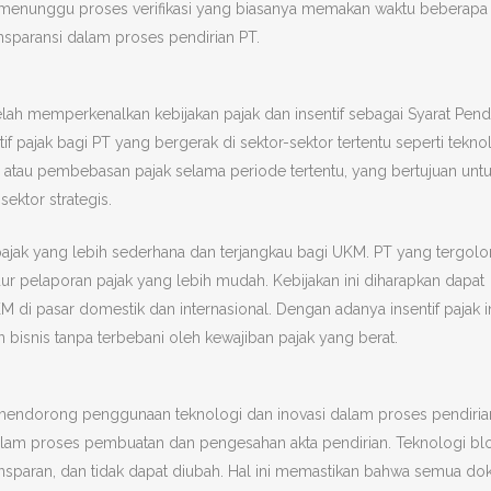
nunggu proses verifikasi yang biasanya memakan waktu beberapa h
ansparansi dalam proses pendirian PT.
ah memperkenalkan kebijakan pajak dan insentif sebagai Syarat Pendi
if pajak bagi PT yang bergerak di sektor-sektor tertentu seperti teknol
an atau pembebasan pajak selama periode tertentu, yang bertujuan unt
ktor strategis.
pajak yang lebih sederhana dan terjangkau bagi UKM. PT yang tergo
dur pelaporan pajak yang lebih mudah. Kebijakan ini diharapkan dapat
i pasar domestik dan internasional. Dengan adanya insentif pajak in
bisnis tanpa terbebani oleh kewajiban pajak yang berat.
a mendorong penggunaan teknologi dan inovasi dalam proses pendiria
dalam proses pembuatan dan pengesahan akta pendirian. Teknologi bl
sparan, dan tidak dapat diubah. Hal ini memastikan bahwa semua d