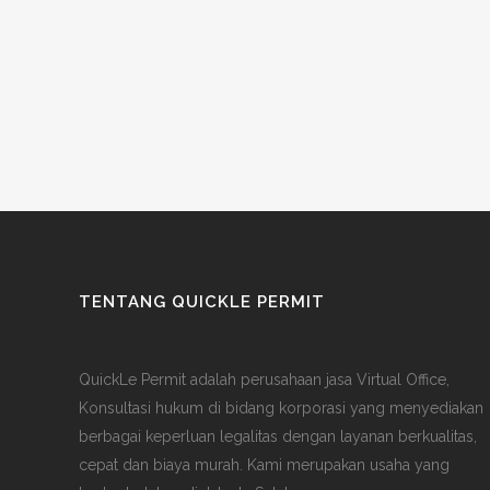
TENTANG QUICKLE PERMIT
QuickLe Permit adalah perusahaan jasa Virtual Office,
Konsultasi hukum di bidang korporasi yang menyediakan
berbagai keperluan legalitas dengan layanan berkualitas,
cepat dan biaya murah. Kami merupakan usaha yang