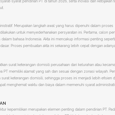
syarat-syarat pendirian PT di tahun 2026, serta inovasi dan kebijakan 
ut.
nistratif. Merupakan langkah awal yang harus dipenuhi dalam proses
dilakukan untuk menyederhanakan persyaratan ini. Pertama, calon pen
s dalam bahasa Indonesia. Akta ini mencakup informasi penting seper
l dasar. Proses pembuatan akta ini sekarang lebih cepat dengan adany
atkan surat keterangan domisili perusahaan dari kelurahan atau kecam
 PT memiliki alamat yang sah dan sesuai dengan zonasi wilayah. Pe
urat keterangan domisili, sehingga proses ini menjadi lebih efisien 
dapat menghemat waktu dan biaya dalam memenuhi syarat administrati
KAN
ruktur kepemilikan merupakan elemen penting dalam pendirian PT. Pad