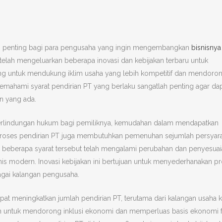
kah penting bagi para pengusaha yang ingin mengembangkan
bisnisnya
a telah mengeluarkan beberapa inovasi dan kebijakan terbaru untuk
ng untuk mendukung iklim usaha yang lebih kompetitif dan mendoro
mahami syarat pendirian PT yang berlaku sangatlah penting agar da
n yang ada.
perlindungan hukum bagi pemiliknya, kemudahan dalam mendapatkan
, proses pendirian PT juga membutuhkan pemenuhan sejumlah persyar
26, beberapa syarat tersebut telah mengalami perubahan dan penyesua
s modern. Inovasi kebijakan ini bertujuan untuk menyederhanakan p
agai kalangan pengusaha.
pat meningkatkan jumlah pendirian PT, terutama dari kalangan usaha k
ah untuk mendorong inklusi ekonomi dan memperluas basis ekonomi f