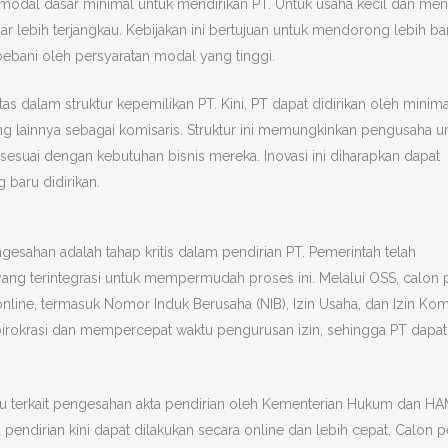
t modal dasar minimal untuk mendirikan PT. Untuk usaha kecil dan me
ar lebih terjangkau. Kebijakan ini bertujuan untuk mendorong lebih b
bani oleh persyaratan modal yang tinggi.
tas dalam struktur kepemilikan PT. Kini, PT dapat didirikan oleh minim
ang lainnya sebagai komisaris. Struktur ini memungkinkan pengusaha u
suai dengan kebutuhan bisnis mereka. Inovasi ini diharapkan dapat
 baru didirikan.
gesahan adalah tahap kritis dalam pendirian PT. Pemerintah telah
ng terintegrasi untuk mempermudah proses ini. Melalui OSS, calon p
line, termasuk Nomor Induk Berusaha (NIB), Izin Usaha, dan Izin Kom
 birokrasi dan mempercepat waktu pengurusan izin, sehingga PT dapat
aru terkait pengesahan akta pendirian oleh Kementerian Hukum dan HA
endirian kini dapat dilakukan secara online dan lebih cepat. Calon p