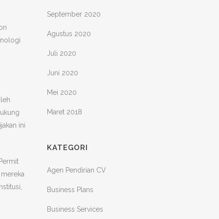
September 2020
lon
Agustus 2020
knologi
Juli 2020
Juni 2020
Mei 2020
oleh
Maret 2018
ndukung
akan ini
KATEGORI
Permit
Agen Pendirian CV
, mereka
titusi,
Business Plans
Business Services