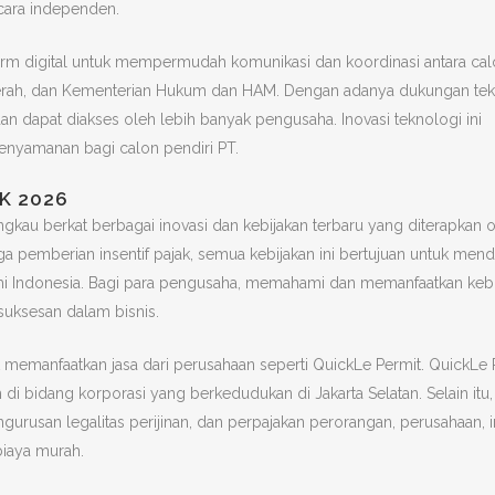
ecara independen.
orm digital untuk mempermudah komunikasi dan koordinasi antara ca
h daerah, dan Kementerian Hukum dan HAM. Dengan adanya dukungan te
 dan dapat diakses oleh lebih banyak pengusaha. Inovasi teknologi ini
enyamanan bagi calon pendiri PT.
K 2026
ngkau berkat berbagai inovasi dan kebijakan terbaru yang diterapkan 
ga pemberian insentif pajak, semua kebijakan ini bertujuan untuk me
 Indonesia. Bagi para pengusaha, memahami dan memanfaatkan kebij
suksesan dalam bisnis.
memanfaatkan jasa dari perusahaan seperti QuickLe Permit. QuickLe 
 di bidang korporasi yang berkedudukan di Jakarta Selatan. Selain itu
urusan legalitas perijinan, dan perpajakan perorangan, perusahaan, ins
 biaya murah.