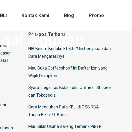
BLI
Kontak Kami
Blog
Promo
agai Agunan
Pos-pos Terbaru
Pemda
NIB Belum Berlaku Efektif? Ini Penyebab dan
 dasar
Cara Mengatasinya
 atas
Mau Buka Coffeeshop? Ini Daftar Izin yang
Wajib Disiapkan
Syarat Legalitas Buka Toko Online di Shopee
dan Tokopedia
nuhi
Cara Mengubah Data KBLI di OSS RBA
Tanpa Bikin PT Baru
Mau Bikin Usaha Bareng Teman? Pilih PT
s tanah