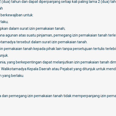
(dua) tahun dan dapat diperpanjang setiap kali paling lama 2 (dua) tah
ah
berkewajiban untuk:
laku;
kan dalam surat izin pemakaian tanah;
a agunan atas suatu pinjaman, pemegang izin pemakaian tanah terle
kotamadya tersebut dalam surat izin pemakaian tanah.
 pemakaian tanah kepada pihak lain tanpa persetujuan tertulis terleb
unjuk.
nia, yang berkepentingan dapat melanjutkan izin pemakaian tanah di
Walikotamadya Kepala Daerah atau Pejabat yang ditunjuk untuk men
n yang berlaku.
ya dan pemegang izin pemakaian tanah tidak memperpanjang izin pem