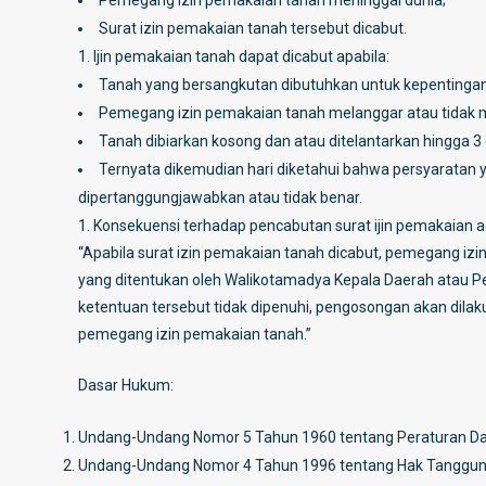
Pemegang izin pemakaian tanah meninggal dunia;
Surat izin pemakaian tanah tersebut dicabut.
Ijin pemakaian tanah dapat dicabut apabila:
Tanah yang bersangkutan dibutuhkan untuk kepenting
Pemegang izin pemakaian tanah melanggar atau tidak m
Tanah dibiarkan kosong dan atau ditelantarkan hingga 3 
Ternyata dikemudian hari diketahui bahwa persyaratan 
dipertanggungjawabkan atau tidak benar.
Konsekuensi terhadap pencabutan surat ijin pemakaian ad
“Apabila surat izin pemakaian tanah dicabut, pemegang i
yang ditentukan oleh Walikotamadya Kepala Daerah atau Pe
ketentuan tersebut tidak dipenuhi, pengosongan akan dilak
pemegang izin pemakaian tanah.”
Dasar Hukum:
Undang-Undang Nomor 5 Tahun 1960 tentang Peraturan Das
Undang-Undang Nomor 4 Tahun 1996 tentang Hak Tanggung