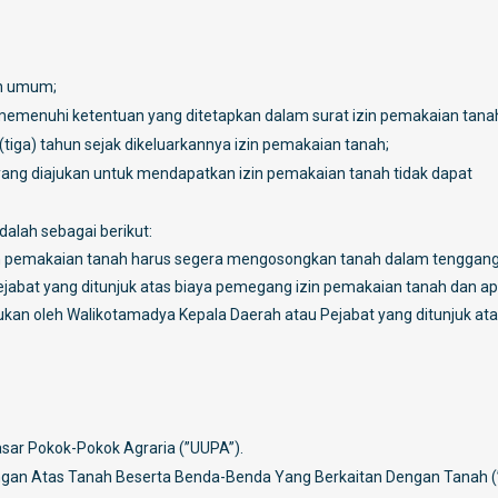
an umum;
emenuhi ketentuan yang ditetapkan dalam surat izin pemakaian tana
(tiga) tahun sejak dikeluarkannya izin pemakaian tanah;
yang diajukan untuk mendapatkan izin pemakaian tanah tidak dapat
alah sebagai berikut:
zin pemakaian tanah harus segera mengosongkan tanah dalam tenggan
jabat yang ditunjuk atas biaya pemegang izin pemakaian tanah dan ap
ukan oleh Walikotamadya Kepala Daerah atau Pejabat yang ditunjuk ata
ar Pokok-Pokok Agraria (”UUPA”).
an Atas Tanah Beserta Benda-Benda Yang Berkaitan Dengan Tanah (