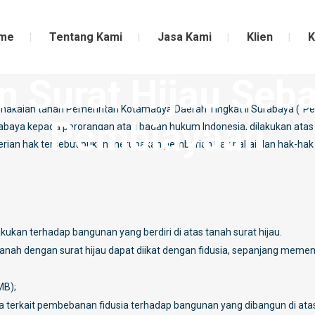
me
Tentang Kami
Jasa Kami
Klien
K
ai Agunan Pembiayaan
 Surat Hijau Seb
n pemakaian tanah Pemerintah Kotamadya Daerah Tingkat II Surabaya (“
Pembiayaan
rabaya kepada perorangan atau badan hukum Indonesia, dilakukan atas
ian hak tersebut bukan merupakan pemberian hak pakai dan hak-hak
ukan terhadap bangunan yang berdiri di atas tanah surat hijau.
tanah dengan surat hijau dapat diikat dengan fidusia, sepanjang meme
MB);
a terkait pembebanan fidusia terhadap bangunan yang dibangun di ata