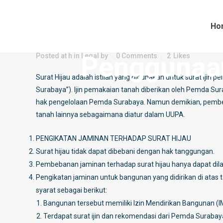
Ho
Penggunaan Surat Hijau Sebag
Penggunaan
Posted at h
in
Legal
by
0 Comments
2
Likes
Surat Hijau adalah istilah yang digunakan untuk surat iji
Surabaya”). Ijin pemakaian tanah diberikan oleh Pemda Su
hak pengelolaan Pemda Surabaya. Namun demikian, pember
tanah lainnya sebagaimana diatur dalam UUPA.
PENGIKATAN JAMINAN TERHADAP SURAT HIJAU
Surat hijau tidak dapat dibebani dengan hak tanggungan.
Pembebanan jaminan terhadap surat hijau hanya dapat dilak
Pengikatan jaminan untuk bangunan yang didirikan di atas 
syarat sebagai berikut:
Bangunan tersebut memiliki Izin Mendirikan Bangunan (I
Terdapat surat ijin dan rekomendasi dari Pemda Surabay