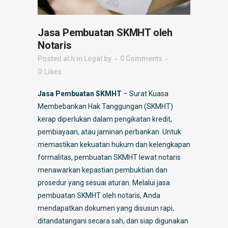
Jasa Pembuatan SKMHT oleh
Notaris
Posted at h
in
Legal
by
0 Comments
0
Likes
Jasa Pembuatan SKMHT
– Surat Kuasa
Membebankan Hak Tanggungan (SKMHT)
kerap diperlukan dalam pengikatan kredit,
pembiayaan, atau jaminan perbankan. Untuk
memastikan kekuatan hukum dan kelengkapan
formalitas, pembuatan SKMHT lewat notaris
menawarkan kepastian pembuktian dan
prosedur yang sesuai aturan. Melalui jasa
pembuatan SKMHT oleh notaris, Anda
mendapatkan dokumen yang disusun rapi,
ditandatangani secara sah, dan siap digunakan