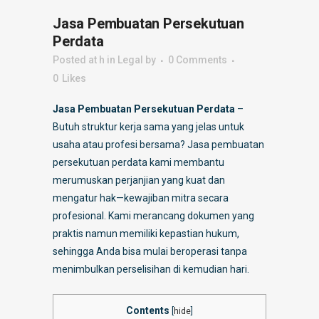
Jasa Pembuatan Persekutuan
Perdata
Posted at h
in
Legal
by
0 Comments
0
Likes
Jasa Pembuatan Persekutuan Perdata
–
Butuh struktur kerja sama yang jelas untuk
usaha atau profesi bersama? Jasa pembuatan
persekutuan perdata kami membantu
merumuskan perjanjian yang kuat dan
mengatur hak—kewajiban mitra secara
profesional. Kami merancang dokumen yang
praktis namun memiliki kepastian hukum,
sehingga Anda bisa mulai beroperasi tanpa
menimbulkan perselisihan di kemudian hari.
Contents
[
hide
]