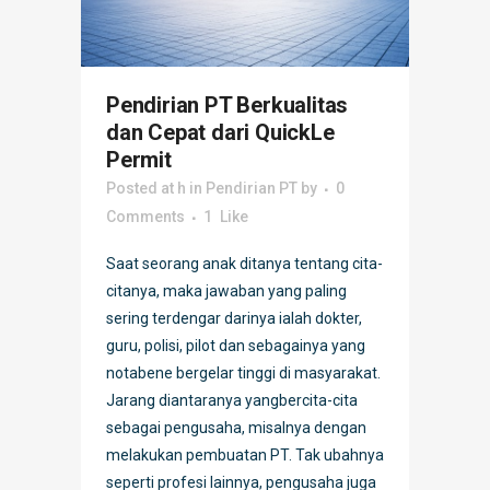
Pendirian PT Berkualitas
dan Cepat dari QuickLe
Permit
Posted at h
in
Pendirian PT
by
0
Comments
1
Like
Saat seorang anak ditanya tentang cita-
citanya, maka jawaban yang paling
sering terdengar darinya ialah dokter,
guru, polisi, pilot dan sebagainya yang
notabene bergelar tinggi di masyarakat.
Jarang diantaranya yangbercita-cita
sebagai pengusaha, misalnya dengan
melakukan pembuatan PT. Tak ubahnya
seperti profesi lainnya, pengusaha juga