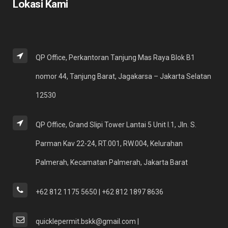
Lokasi Kami
QP Office, Perkantoran Tanjung Mas Raya Blok B1
nomor 44, Tanjung Barat, Jagakarsa – Jakarta Selatan
12530
QP Office, Grand Slipi Tower Lantai 5 Unit I.1, Jln. S.
Parman Kav 22-24, RT.001, RW.004, Kelurahan
Palmerah, Kecamatan Palmerah, Jakarta Barat
+62 812 1175 5650 | +62 812 1897 8636
quicklepermit.bskk@gmail.com |