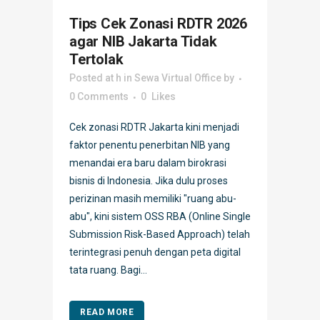
Tips Cek Zonasi RDTR 2026
agar NIB Jakarta Tidak
Tertolak
Posted at h
in
Sewa Virtual Office
by
0 Comments
0
Likes
Cek zonasi RDTR Jakarta kini menjadi
faktor penentu penerbitan NIB yang
menandai era baru dalam birokrasi
bisnis di Indonesia. Jika dulu proses
perizinan masih memiliki "ruang abu-
abu", kini sistem OSS RBA (Online Single
Submission Risk-Based Approach) telah
terintegrasi penuh dengan peta digital
tata ruang. Bagi...
READ MORE