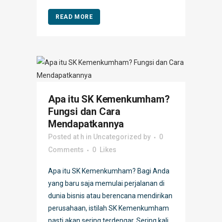
READ MORE
Apa itu SK Kemenkumham?
Fungsi dan Cara
Mendapatkannya
Posted at h
in
Uncategorized
by
0
Comments
0
Likes
Apa itu SK Kemenkumham? Bagi Anda
yang baru saja memulai perjalanan di
dunia bisnis atau berencana mendirikan
perusahaan, istilah SK Kemenkumham
pasti akan sering terdengar. Sering kali,