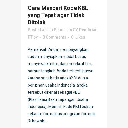
Cara Mencari Kode KBLI
yang Tepat agar Tidak
Ditolak
Posted at h
in
Pendirian CV
,
Pendirian
PT
by
0 Comments
0
Likes
Pernahkah Anda membayangkan
sudah menyiapkan modal besar,
menyewa kantor, dan merekrut tim,
namun langkah Anda terhenti hanya
karena satu baris angka? Di dunia
perizinan usaha Indonesia, angka
tersebut dikenal sebagai KBLI
(Klasifikasi Baku Lapangan Usaha
Indonesia). Memilih kode KBLI bukan
sekadar formalitas pengisian formulir.
Di bawah...