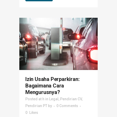
Izin Usaha Perparkiran:
Bagaimana Cara
Mengurusnya?
Posted at h
in
Legal
,
Pendirian CV
,
Pendirian PT
by
0 Comments
0
Likes