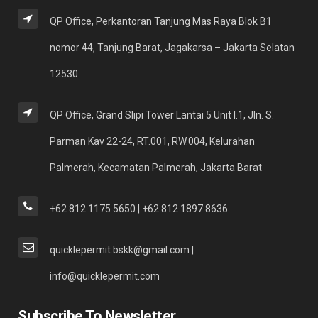
QP Office, Perkantoran Tanjung Mas Raya Blok B1
nomor 44, Tanjung Barat, Jagakarsa – Jakarta Selatan
12530
QP Office, Grand Slipi Tower Lantai 5 Unit I.1, Jln. S.
Parman Kav 22-24, RT.001, RW.004, Kelurahan
Palmerah, Kecamatan Palmerah, Jakarta Barat
+62 812 1175 5650 | +62 812 1897 8636
quicklepermit.bskk@gmail.com |
info@quicklepermit.com
Subscribe To Newsletter