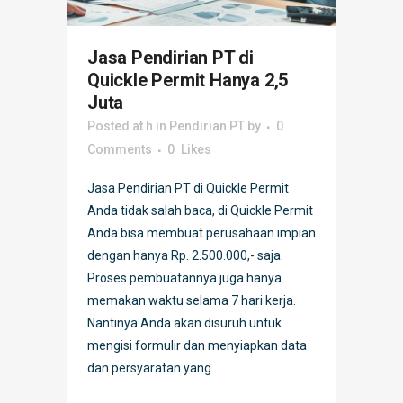
Jasa Pendirian PT di
Quickle Permit Hanya 2,5
Juta
Posted at h
in
Pendirian PT
by
0
Comments
0
Likes
Jasa Pendirian PT di Quickle Permit
Anda tidak salah baca, di Quickle Permit
Anda bisa membuat perusahaan impian
dengan hanya Rp. 2.500.000,- saja.
Proses pembuatannya juga hanya
memakan waktu selama 7 hari kerja.
Nantinya Anda akan disuruh untuk
mengisi formulir dan menyiapkan data
dan persyaratan yang...