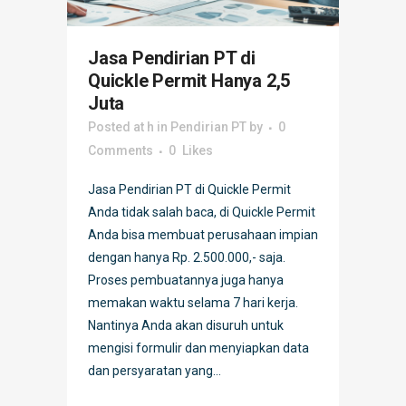
Jasa Pendirian PT di
Quickle Permit Hanya 2,5
Juta
Posted at h
in
Pendirian PT
by
0
Comments
0
Likes
Jasa Pendirian PT di Quickle Permit
Anda tidak salah baca, di Quickle Permit
Anda bisa membuat perusahaan impian
dengan hanya Rp. 2.500.000,- saja.
Proses pembuatannya juga hanya
memakan waktu selama 7 hari kerja.
Nantinya Anda akan disuruh untuk
mengisi formulir dan menyiapkan data
dan persyaratan yang...