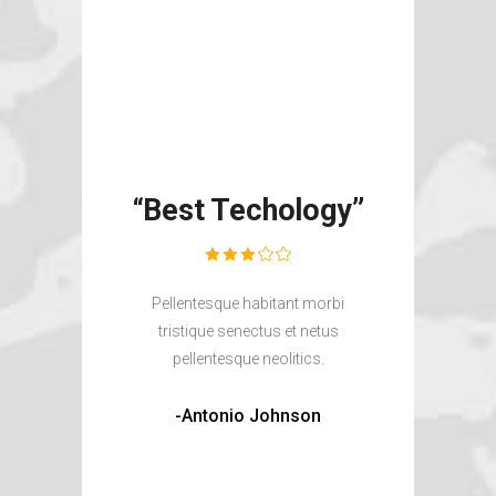
“Best Techology”
Pellentesque habitant morbi
tristique senectus et netus
pellentesque neolitics.
-Antonio Johnson