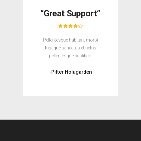
“Great Support”
Pellentesque habitant morbi
tristique senectus et netus
pellentesque neolitics.
-Pitter Holugarden