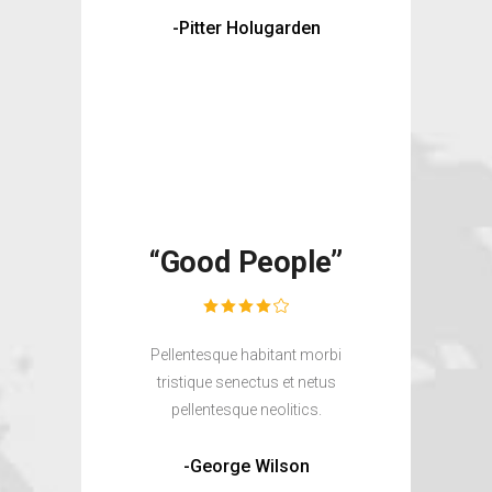
-Pitter Holugarden
“Good People”
Pellentesque habitant morbi
tristique senectus et netus
pellentesque neolitics.
-George Wilson